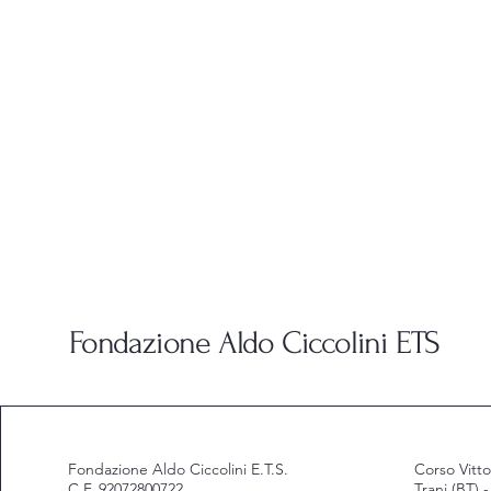
Fondazione Aldo Ciccolini ETS
Fondazione Aldo Ciccolini E.T.S.
Corso Vitt
C.F. 92072800722
Trani (BT) 