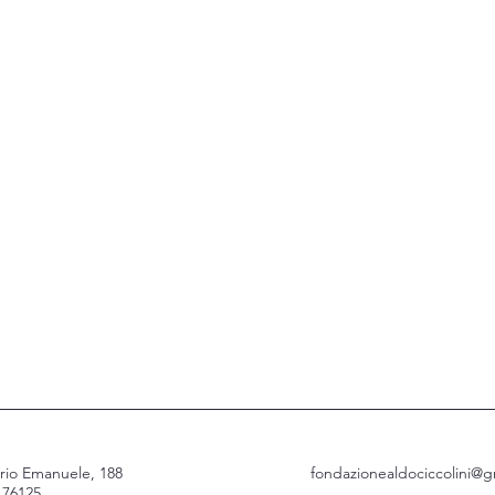
orio Emanuele, 188
fondazionealdociccolini@
- 76125