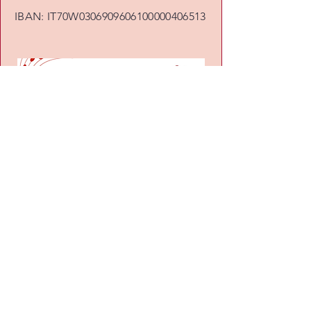
IBAN: IT70W0306909606100000406513
Fondazione Aldo Ciccolini ETS
Fondazione Aldo Ciccolini E.T.S.
C.F.
92072800722