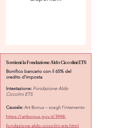
Sostieni la Fondazione Aldo Ciccolini ETS
Sostieni la Fondazione Aldo Ciccolini ETS
Bonifico bancario con il 65% del
credito d’imposta
Intestazione:
Fondazione Aldo
Ciccolini ETS
Causale:
Art Bonus – scegli l’intervento
https://artbonus.gov.it/3948-
fondazione-aldo-ciccolini-ets.html