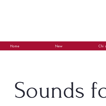
Home
New
Chi 
Sounds fo