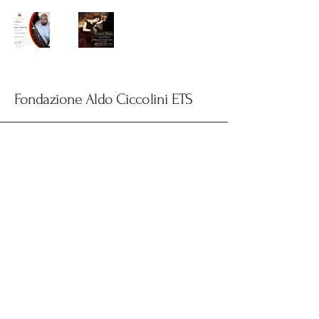
Fondazione Aldo Ciccolini ETS
Fondazione Aldo Ciccolini E.T.S.
C.F.
92072800722
P.IVA 07846170723
Corso Vittorio Emanuele, 188
Trani (BT) - 76125
Puglia, Italia
fondazionealdociccolini@gmail.com
European.aldociccolini@pec.it