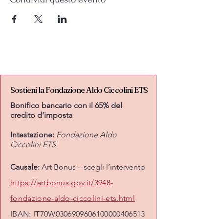
Sostieni la Fondazione Aldo Ciccolini ETS
Sostieni la Fondazione Aldo Ciccolini ETS
Bonifico bancario con il 65% del
credito d’imposta
Intestazione:
Fondazione Aldo
Ciccolini ETS
Causale:
Art Bonus – scegli l’intervento
https://artbonus.gov.it/3948-
fondazione-aldo-ciccolini-ets.html
IBAN: IT70W0306909606100000406513