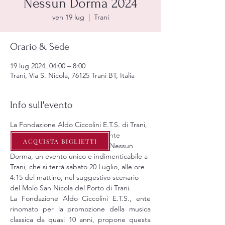
Nessun Dorma 2024
ven 19 lug
  |  
Trani
Orario & Sede
19 lug 2024, 04:00 – 8:00
Trani, Via S. Nicola, 76125 Trani BT, Italia
Info sull'evento
La Fondazione Aldo Ciccolini E.T.S. di Trani, 
è lieta di presentare l’emozionante 
ACQUISTA BIGLIETTI
progetto del concerto annuale Nessun 
Dorma, un evento unico e indimenticabile a 
Trani, che si terrà sabato 20 Luglio, alle ore 
4:15 del mattino, nel suggestivo scenario 
del Molo San Nicola del Porto di Trani.
La Fondazione Aldo Ciccolini E.T.S., ente 
rinomato per la promozione della musica 
classica da quasi 10 anni, propone questa 