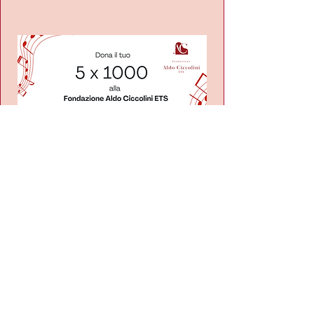
I'm a paragraph. Click here to add
your own text and edit me. It's
easy.
Fondazione Aldo Ciccolini ETS