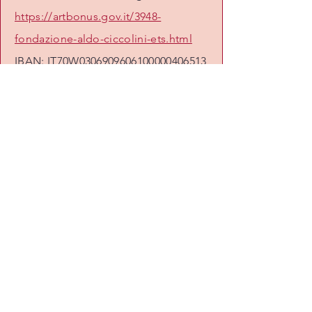
https://artbonus.gov.it/3948-
fondazione-aldo-ciccolini-ets.html
IBAN: IT70W0306909606100000406513
I'm a paragraph. Click here to add
your own text and edit me. It's
easy.