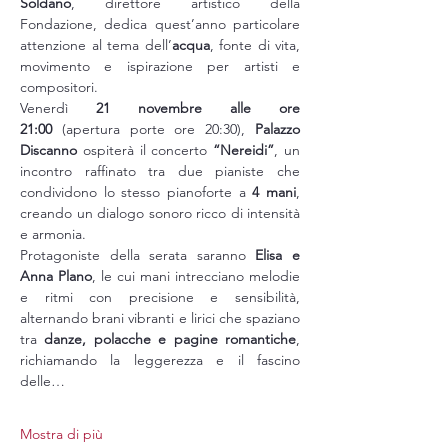
Soldano
, direttore artistico della 
Fondazione, dedica quest’anno particolare 
attenzione al tema dell’
acqua
, fonte di vita, 
movimento e ispirazione per artisti e 
compositori.
Venerdì 
21 novembre alle ore 
21:00
 (apertura porte ore 20:30), 
Palazzo 
Discanno
 ospiterà il concerto 
“Nereidi”
, un 
incontro raffinato tra due pianiste che 
condividono lo stesso pianoforte a 
4 mani
, 
creando un dialogo sonoro ricco di intensità 
e armonia.
Protagoniste della serata saranno 
Elisa e 
Anna Plano
, le cui mani intrecciano melodie 
e ritmi con precisione e sensibilità, 
alternando brani vibranti e lirici che spaziano 
tra 
danze, polacche e pagine romantiche
, 
richiamando la leggerezza e il fascino 
delle…
Mostra di più