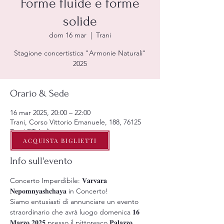
Forme fluide e forme
solide
dom 16 mar
  |  
Trani
Stagione concertistica "Armonie Naturali"
2025
Orario & Sede
16 mar 2025, 20:00 – 22:00
Trani, Corso Vittorio Emanuele, 188, 76125
Trani BT, Italia
ACQUISTA BIGLIETTI
Info sull'evento
Concerto Imperdibile: 𝐕𝐚𝐫𝐯𝐚𝐫𝐚 
𝐍𝐞𝐩𝐨𝐦𝐧𝐲𝐚𝐬𝐡𝐜𝐡𝐚𝐲𝐚 in Concerto! 
Siamo entusiasti di annunciare un evento 
straordinario che avrà luogo domenica 𝟏𝟔 
𝐌𝐚𝐫𝐳𝐨 𝟐𝟎𝟐𝟓 presso il pittoresco 𝐏𝐚𝐥𝐚𝐳𝐳𝐨 