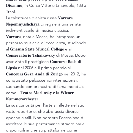
𝐃𝐢𝐬𝐜𝐚𝐧𝐧𝐨, in Corso Vittorio Emanuele, 188 a 
Trani. 
La talentuosa pianista russa 𝐕𝐚𝐫𝐯𝐚𝐫𝐚 
𝐍𝐞𝐩𝐨𝐦𝐧𝐲𝐚𝐬𝐡𝐜𝐡𝐚𝐲𝐚 ci regalerà una serata 
indimenticabile di musica classica.
𝐕𝐚𝐫𝐯𝐚𝐫𝐚, nata a Mosca, ha intrapreso un 
percorso musicale di eccellenza, studiando 
al 𝐆𝐧𝐞𝐬𝐬𝐢𝐧 𝐒𝐭𝐚𝐭𝐞 𝐌𝐮𝐬𝐢𝐜𝐚𝐥 𝐂𝐨𝐥𝐥𝐞𝐠𝐞 e al 
𝐂𝐨𝐧𝐬𝐞𝐫𝐯𝐚𝐭𝐨𝐫𝐢𝐨 𝐓𝐜𝐡𝐚𝐢𝐤𝐨𝐯𝐬𝐤𝐲 di Mosca. Dopo 
aver vinto il prestigioso 𝐂𝐨𝐧𝐜𝐨𝐫𝐬𝐨 𝐁𝐚𝐜𝐡 𝐝𝐢 
𝐋𝐢𝐩𝐬𝐢𝐚 nel 2006 e il primo premio al 
𝐂𝐨𝐧𝐜𝐨𝐮𝐫𝐬 𝐆é𝐳𝐚 𝐀𝐧𝐝𝐚 𝐝𝐢 𝐙𝐮𝐫𝐢𝐠𝐨 nel 2012, ha 
conquistato palcoscenici internazionali, 
suonando con orchestre di fama mondiale 
come il 𝐓𝐞𝐚𝐭𝐫𝐨 𝐌𝐚𝐫𝐢𝐢𝐧𝐬𝐤𝐲 𝐞 𝐥𝐚 𝐖𝐢𝐞𝐧𝐞𝐫 
𝐊𝐚𝐦𝐦𝐞𝐫𝐨𝐫𝐜𝐡𝐞𝐬𝐭𝐞𝐫.
La sua curiosità per l'arte si riflette nel suo 
vasto repertorio, che abbraccia diverse 
epoche e stili. Non perdere l'occasione di 
ascoltare le sue performance straordinarie, 
disponibili anche su piattaforme come 