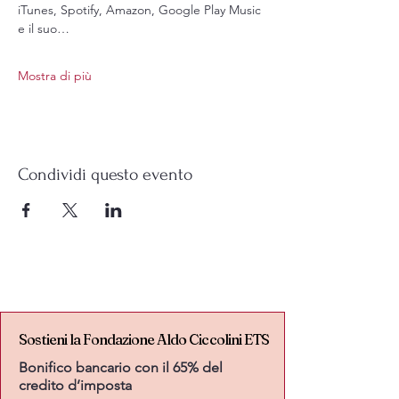
iTunes, Spotify, Amazon, Google Play Music 
e il suo…
Mostra di più
Condividi questo evento
Sostieni la Fondazione Aldo Ciccolini ETS
Sostieni la Fondazione Aldo Ciccolini ETS
Bonifico bancario con il 65% del
credito d’imposta