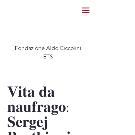
Fondazione Aldo Ciccolini
ETS​
𝐕𝐢𝐭𝐚 𝐝𝐚
𝐧𝐚𝐮𝐟𝐫𝐚𝐠𝐨:
𝐒𝐞𝐫𝐠𝐞𝐣